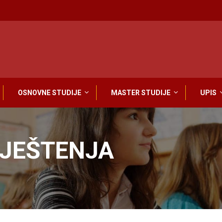
OSNOVNE STUDIJE
MASTER STUDIJE
UPIS
VJEŠTENJA
g kolokvijuma iz predmeta Krivično procesno pravo