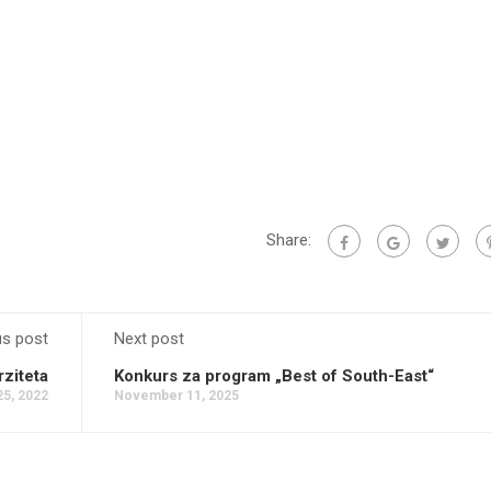
Share:
us post
Next post
rziteta
Konkurs za program „Best of South-East“
25, 2022
November 11, 2025