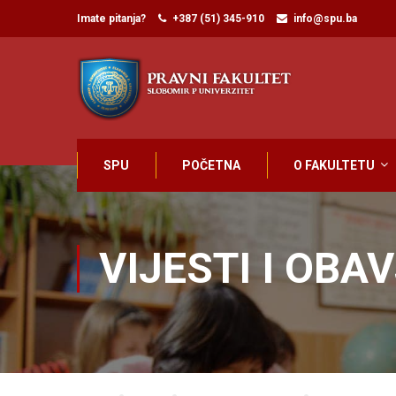
Imate pitanja?
+387 (51) 345-910
info@spu.ba
SPU
POČETNA
O FAKULTETU
VIJESTI I OBA
Home
Blog
Vijesti i obavještenja
Rezultati prvo