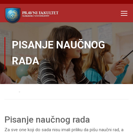
PISANJE NAUČNOG
RADA
Home
Pisanje naučnog rada
Pisanje naučnog rada
Za sve one koji do sada nisu imali priliku da pišu naučni rad, a