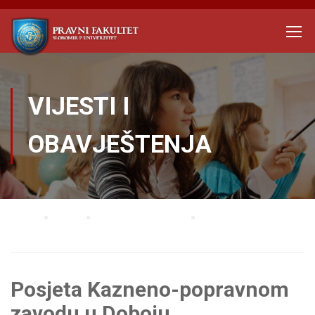
VIJESTI I
OBAVJEŠTENJA
Home
Blog
Vijesti i obavještenja
Posjeta Kazneno-popravnom zavodu u Doboju
Posjeta Kazneno-popravnom
zavodu u Doboju